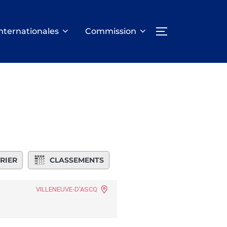
nternationales
Commission
PERMUTER LA
RIER
CLASSEMENTS
VILLENEUVE-D'ASCQ