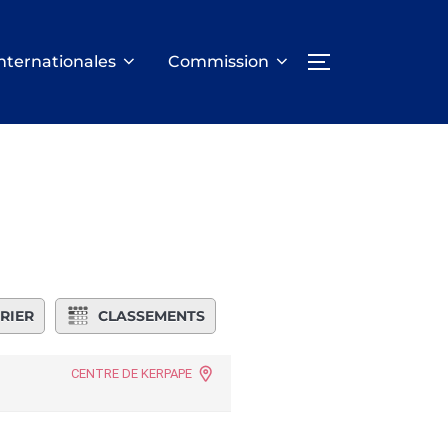
nternationales
Commission
PERMUTER LA
RIER
CLASSEMENTS
CENTRE DE KERPAPE