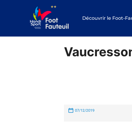
Aller
au
Découvrir le Foot-Fa
contenu
Vaucresson
07/12/2019