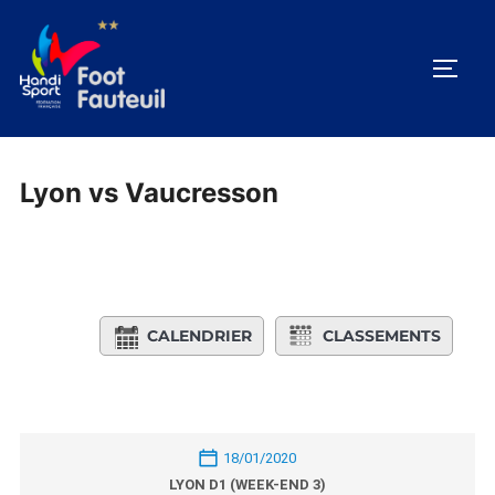
Aller
au
PERM
contenu
Lyon vs Vaucresson
CALENDRIER
CLASSEMENTS
18/01/2020
LYON D1 (WEEK-END 3)