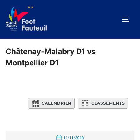
Aller
au
PERM
contenu
Châtenay-Malabry D1 vs
Montpellier D1
CALENDRIER
CLASSEMENTS
11/11/2018