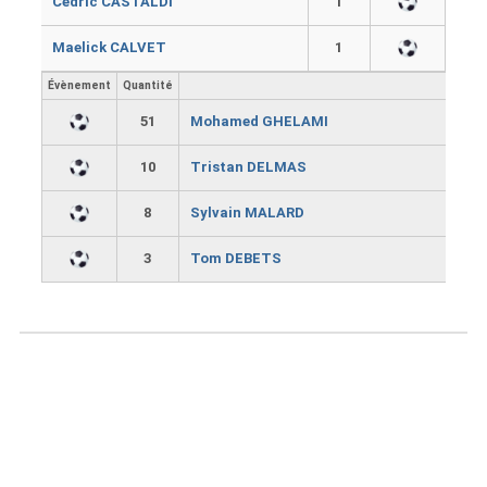
Cédric CASTALDI
1
Maelick CALVET
1
Évènement
Quantité
51
Mohamed GHELAMI
10
Tristan DELMAS
8
Sylvain MALARD
3
Tom DEBETS