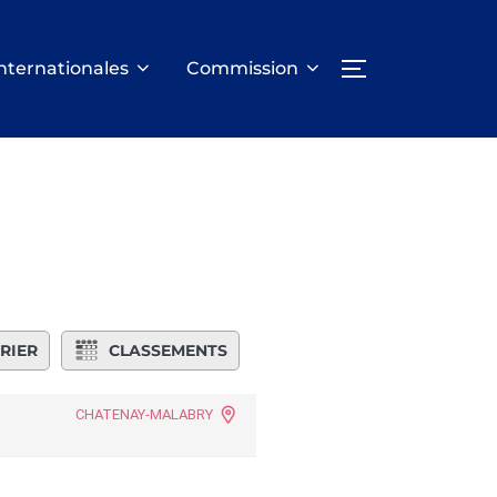
nternationales
Commission
PERMUTER LA
RIER
CLASSEMENTS
CHATENAY-MALABRY