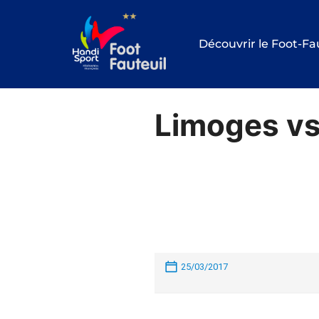
Aller
au
Découvrir le Foot-Fa
contenu
Limoges v
25/03/2017