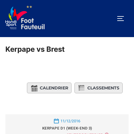
Aller
au
PERM
contenu
Kerpape vs Brest
CALENDRIER
CLASSEMENTS
11/12/2016
KERPAPE D1 (WEEK-END 3)