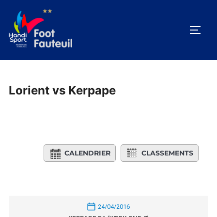
Aller
au
PERM
contenu
Lorient vs Kerpape
CALENDRIER
CLASSEMENTS
24/04/2016