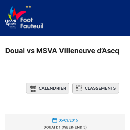
Aller
au
PERM
contenu
Douai vs MSVA Villeneuve d’Ascq
CALENDRIER
CLASSEMENTS
05/03/2016
DOUAI D1 (WEEK-END 5)