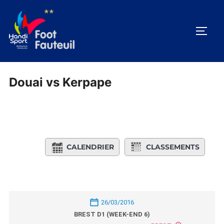
Aller
au
PERM
contenu
Douai vs Kerpape
CALENDRIER
CLASSEMENTS
26/03/2016
BREST D1 (WEEK-END 6)