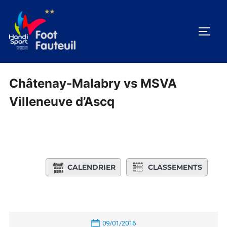
Aller
au
PERM
contenu
Châtenay-Malabry vs MSVA
Villeneuve d’Ascq
CALENDRIER
CLASSEMENTS
09/01/2016