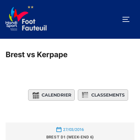
Aller
au
PERM
contenu
Brest vs Kerpape
CALENDRIER
CLASSEMENTS
27/03/2016
BREST D1 (WEEK-END 6)