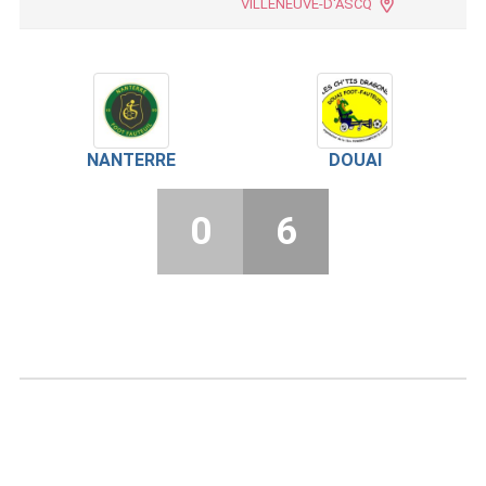
VILLENEUVE-D'ASCQ
NANTERRE
DOUAI
0
6