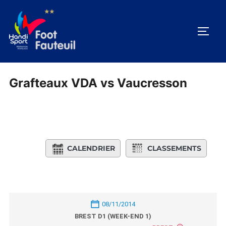
Aller
au
PERM
contenu
Grafteaux VDA vs Vaucresson
CALENDRIER
CLASSEMENTS
08/11/2014
BREST D1 (WEEK-END 1)