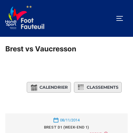
Aller
au
PERM
contenu
Brest vs Vaucresson
CALENDRIER
CLASSEMENTS
08/11/2014
BREST D1 (WEEK-END 1)