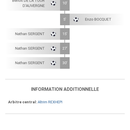
Benoît DE LA TOUR
10'
D’AUVERGNE
5'
Enzo BOCQUET
Nathan SERGENT
15'
Nathan SERGENT
27'
Nathan SERGENT
30'
INFORMATION ADDITIONNELLE
Arbitre central
Altrim REXHEPI