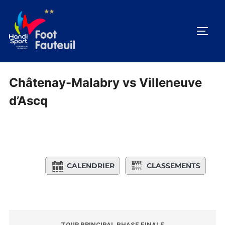
Aller
au
PERM
contenu
Châtenay-Malabry vs Villeneuve
d’Ascq
CALENDRIER
CLASSEMENTS
TOUR PRINCIPAL PHASE FINALE