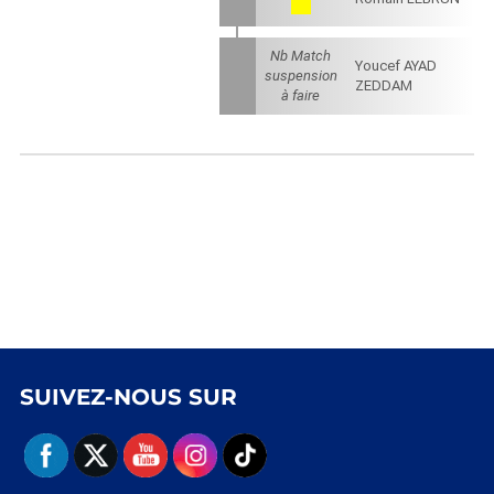
Nb Match
Youcef AYAD
suspension
ZEDDAM
à faire
SUIVEZ-NOUS SUR