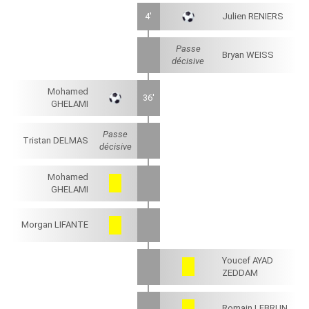
4'
Julien RENIERS
Passe
Bryan WEISS
décisive
Mohamed
36'
GHELAMI
Passe
Tristan DELMAS
décisive
Mohamed
GHELAMI
Morgan LIFANTE
Youcef AYAD
ZEDDAM
Romain LEBRUN