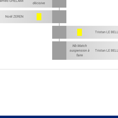
amed GHELAMI
décisive
Noël ZEREN
Tristan LE BEL
Nb Match
suspension à
Tristan LE BEL
faire