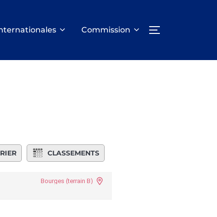
nternationales
Commission
PERMUTER LA
RIER
CLASSEMENTS
Bourges (terrain B)