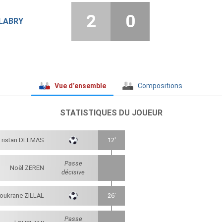
2
0
LABRY
Vue d’ensemble
Compositions
STATISTIQUES DU JOUEUR
Tristan DELMAS
12'
Passe
Noël ZEREN
décisive
oukrane ZILLAL
26'
Passe