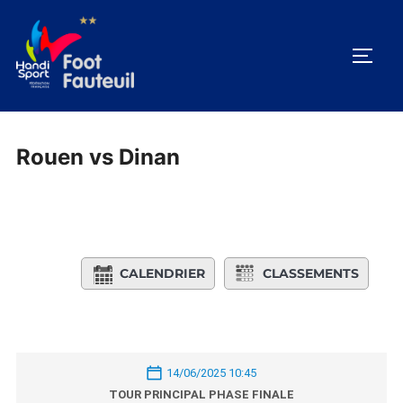
Aller
au
PERM
contenu
Rouen vs Dinan
CALENDRIER
CLASSEMENTS
14/06/2025 10:45
TOUR PRINCIPAL PHASE FINALE