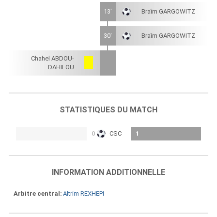
13'
Braîm GARGOWITZ
30'
Braîm GARGOWITZ
Chahel ABDOU-
DAHILOU
STATISTIQUES DU MATCH
0
CSC
1
INFORMATION ADDITIONNELLE
Arbitre central
Altrim REXHEPI