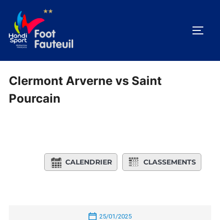
Aller
au
PERM
contenu
Clermont Arverne vs Saint
Pourcain
CALENDRIER
CLASSEMENTS
25/01/2025