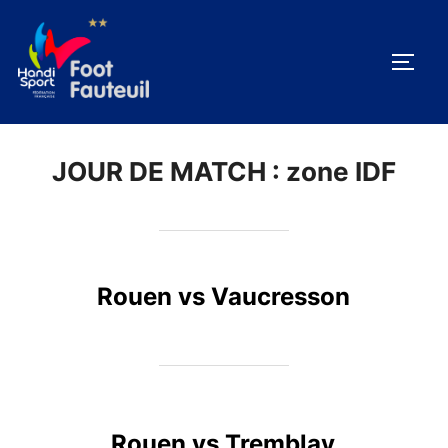
Aller
au
PERM
contenu
JOUR DE MATCH :
zone IDF
Rouen vs Vaucresson
Rouen vs Tremblay