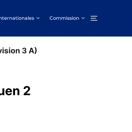
nternationales
Commission
PERMUTER LA
ision 3 A)
uen 2