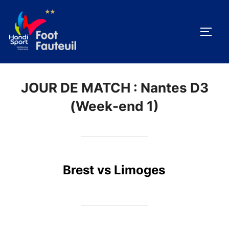
Aller
au
PERM
contenu
JOUR DE MATCH :
Nantes D3
(Week-end 1)
Brest vs Limoges