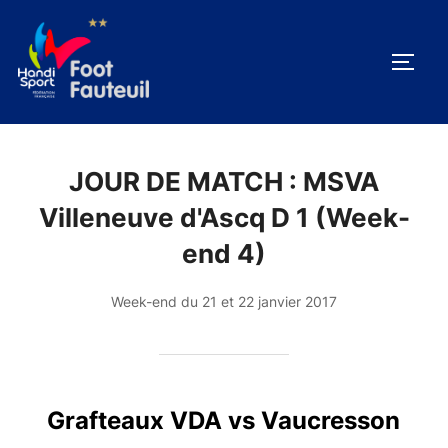
Aller
au
PERM
contenu
JOUR DE MATCH :
MSVA
Villeneuve d'Ascq D 1 (Week-
end 4)
Week-end du 21 et 22 janvier 2017
Grafteaux VDA vs Vaucresson