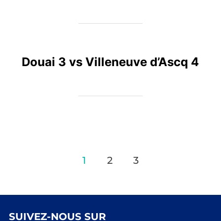
Douai 3 vs Villeneuve d’Ascq 4
Pagination
1
2
3
des
publications
SUIVEZ-NOUS SUR