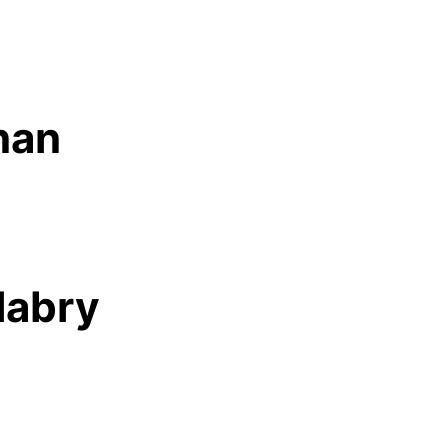
nan
labry