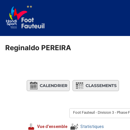
Aller
au
contenu
Reginaldo PEREIRA
CALENDRIER
CLASSEMENTS
Foot Fauteuil - Division 3 - Phase 
Vue d’ensemble
Statistiques