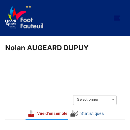
Aller
au
PERM
contenu
Nolan AUGEARD DUPUY
Sélectionner
Vue d’ensemble
Statistiques