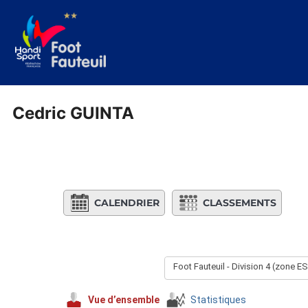
Aller
au
contenu
Cedric GUINTA
CALENDRIER
CLASSEMENTS
Foot Fauteuil - Division 4 (zone E
Vue d’ensemble
Statistiques