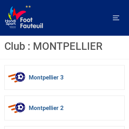
Aller
au
PERM
contenu
Club :
MONTPELLIER
Montpellier 3
Montpellier 2