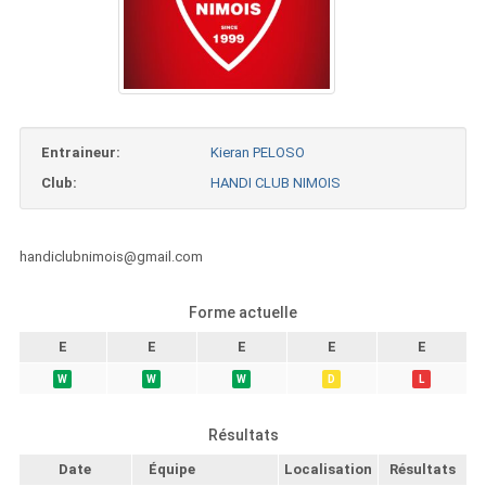
Entraineur:
Kieran PELOSO
Club:
HANDI CLUB NIMOIS
handiclubnimois@gmail.com
Forme actuelle
E
E
E
E
E
W
W
W
D
L
Résultats
Date
Équipe
Localisation
Résultats