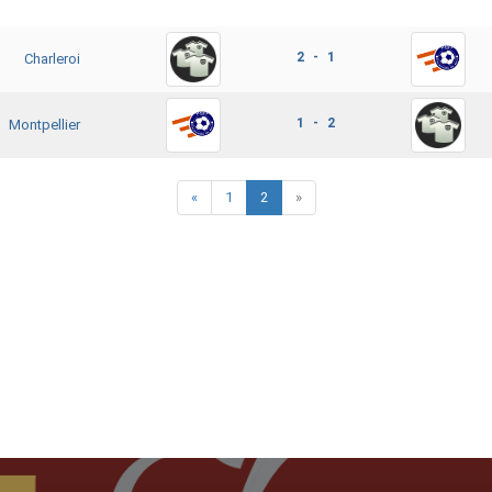
2 - 1
Charleroi
1 - 2
Montpellier
«
1
2
»