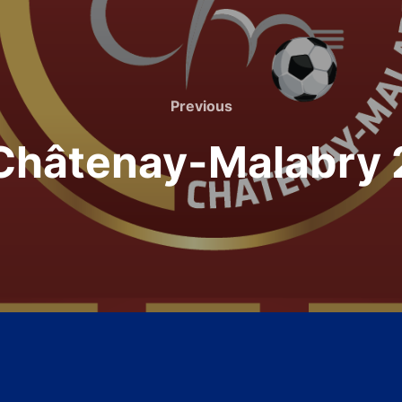
Previous
Previous
Châtenay-Malabry 