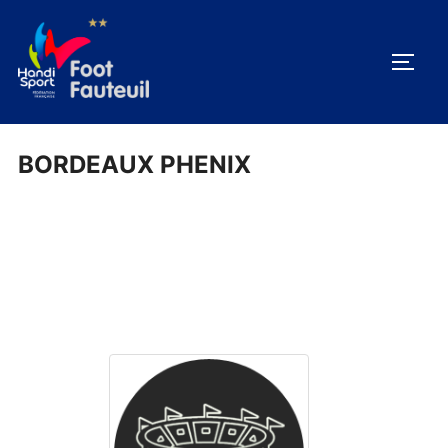
Aller
au
PERM
contenu
BORDEAUX PHENIX