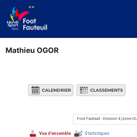
Aller
au
contenu
Mathieu OGOR
CALENDRIER
CLASSEMENTS
Foot Fauteuil - Division 4 (zone 
Vue d’ensemble
Statistiques