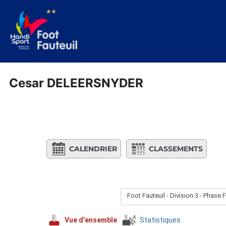
Aller
au
contenu
Cesar DELEERSNYDER
CALENDRIER
CLASSEMENTS
Foot Fauteuil - Division 3 - Phase 
Vue d’ensemble
Statistiques