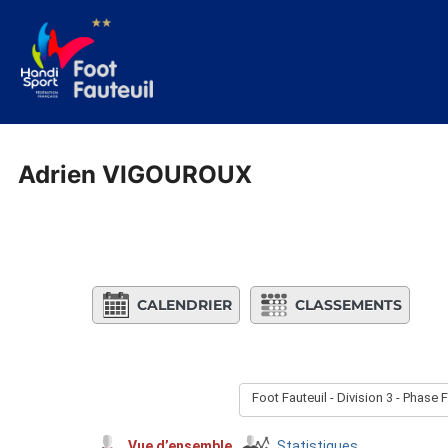
Aller
au
contenu
Adrien VIGOUROUX
CALENDRIER
CLASSEMENTS
Foot Fauteuil - Division 3 - Phase 
Vue d’ensemble
Statistiques