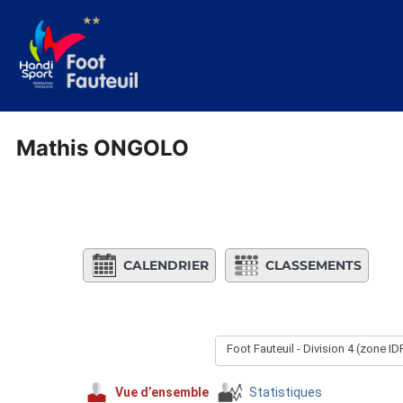
Aller
au
contenu
Mathis ONGOLO
CALENDRIER
CLASSEMENTS
Foot Fauteuil - Division 4 (zone I
Vue d’ensemble
Statistiques