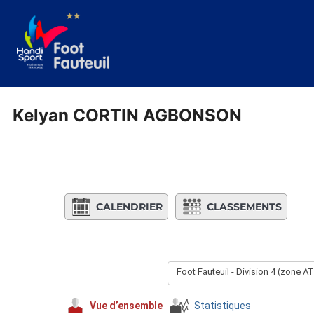
Aller
au
contenu
Kelyan CORTIN AGBONSON
CALENDRIER
CLASSEMENTS
Foot Fauteuil - Division 4 (zone
Vue d’ensemble
Statistiques