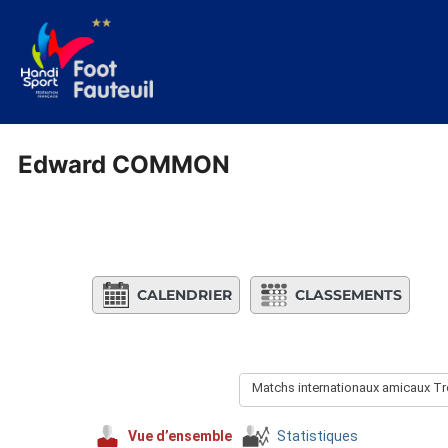
Aller
au
contenu
Edward COMMON
CALENDRIER
CLASSEMENTS
Matchs internationaux amicaux T
Vue d’ensemble
Statistiques