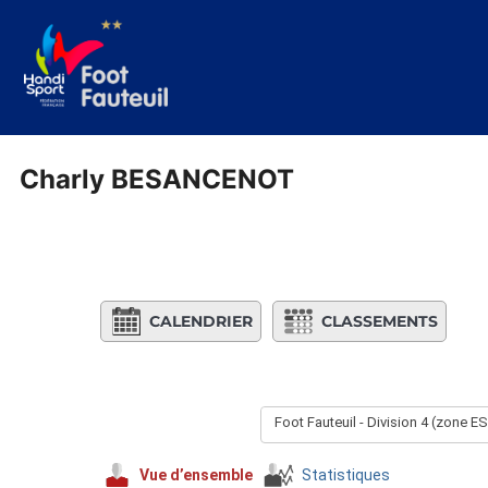
Aller
au
contenu
Charly BESANCENOT
CALENDRIER
CLASSEMENTS
Foot Fauteuil - Division 4 (zone E
Vue d’ensemble
Statistiques