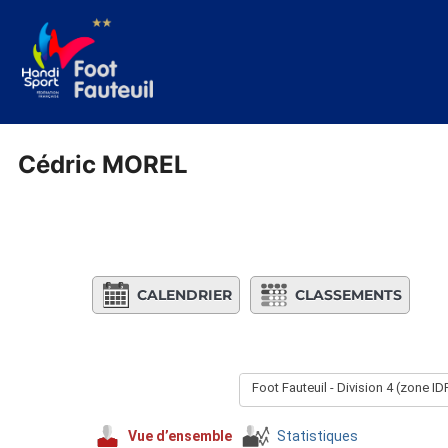
Aller
au
contenu
Cédric MOREL
CALENDRIER
CLASSEMENTS
Foot Fauteuil - Division 4 (zone I
Vue d’ensemble
Statistiques