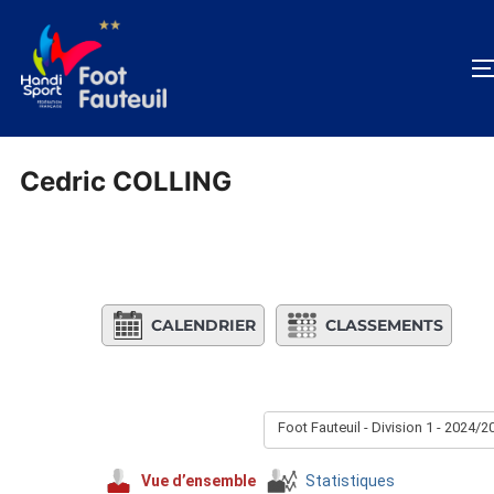
Aller
au
contenu
Cedric COLLING
CALENDRIER
CLASSEMENTS
Foot Fauteuil - Division 1 - 2024/2
Vue d’ensemble
Statistiques