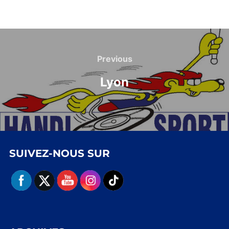
Navigation
de
Previous
Previous
l’article
Lyon
SUIVEZ-NOUS SUR