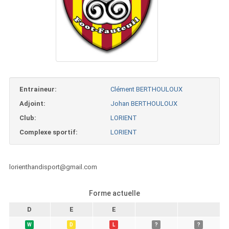
Entraineur:
Clément BERTHOULOUX
Adjoint:
Johan BERTHOULOUX
Club:
LORIENT
Complexe sportif:
LORIENT
lorienthandisport@gmail.com
Forme actuelle
D
E
E
W
D
L
?
?