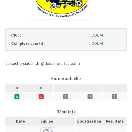
Club:
DOUAI
Complexe sportif:
DOUAI
contact-presidentdff@douai-foot-fauteuil.fr
Forme actuelle
D
D
W
L
?
?
?
Résultats
Date
Équipe
Localisation
Résultats