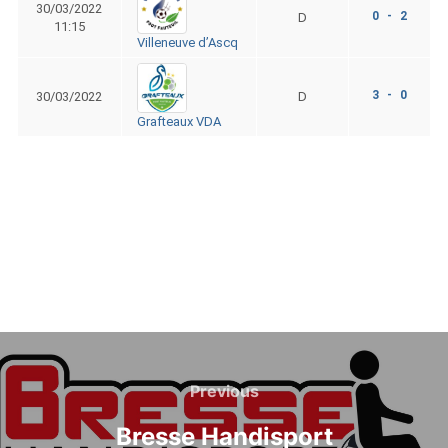
30/03/2022
0 - 2
D
11:15
Villeneuve d’Ascq
3 - 0
30/03/2022
D
Grafteaux VDA
Navigation
de
Previous
Previous
l’article
Bresse Handisport