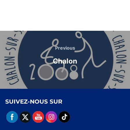
Navigation
de
Previous
Previous
l’article
Chalon
SUIVEZ-NOUS SUR