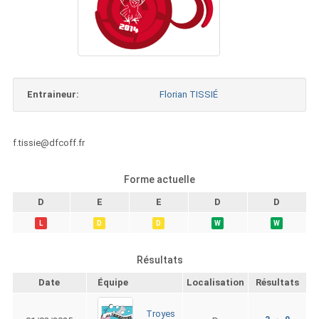
Entraineur:
Florian TISSIÉ
f.tissie@dfcoff.fr
Forme actuelle
D
E
E
D
D
L
D
D
W
W
Résultats
Date
Équipe
Localisation
Résultats
Troyes